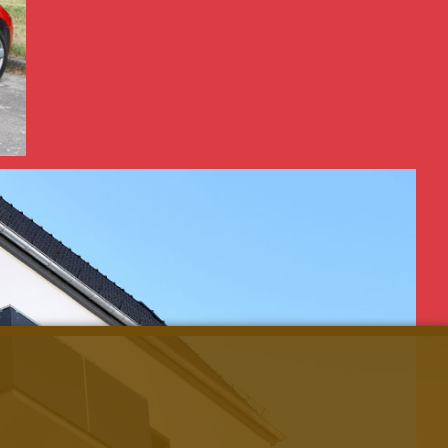
ahren, um unseren Patienten
itarbeiter sind in Pflegeteams
g für ein hohes Maß an Kontinuität
 als auch durch externe Dozenten