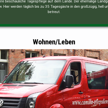
re beschauliche Tagespflege auf dem Lande. Der ehemalige Landgas
 Hier werden täglich bis zu 35 Tagesgäste in den großzügig, hell 
betreut.
Wohnen/Leben
Privatsphäre, Gemeinschaft, Versorgung!
 alternative Wohnformen. Hierdurch erhalten sie noch ein Höchstma
nander, die gegenseitige Unterstützung, sowie die Bündelung von 
unserer Wohngemeinschaften, unweit des Bahnhofs, dem Finowkanal
ktur mit Bus, Bahn oder zu Fuß zu Geschäften, Arztpraxen, Banken 
 bekommen sie das Gesamtpaket: Privatsphäre, Gemeinschaft, Ver