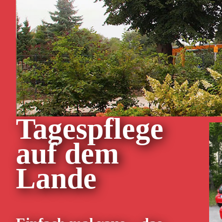
Seit 1998 sind wir als moderner, st
Großraum Eberswalde tätig. Mit mit
Falle von Erkrankungen, die 
Tagespflege
auf dem
Lande