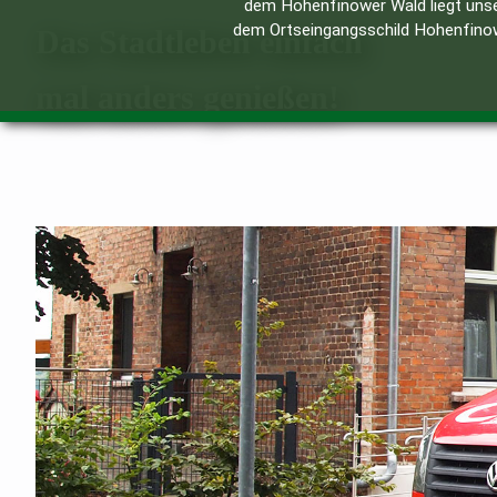
dem Hohenfinower Wald liegt unse
dem Ortseingangsschild Hohenfinow.
Das Stadtleben einfach
mal anders genießen!
Viele Menschen entscheiden sich heutzutage für
Das Zusammenleben, das gesellige Mitei
Auf Grund der hervorragenden zentralen Lage 
durch die optimale Infrastru
Bei uns