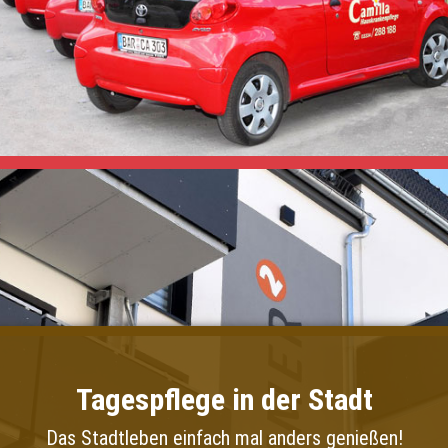
eit über 40 PKW die unermüdlich durch den Großraum Eberswalde f
gkeit in ihrer gewohnten Umgebung zu bewahren. Unsere über 100 M
ständigkeit in der Dienstplan– und kundengerechten Tourengestaltun
ll unsere Mitarbeiter regelmäßig sowohl durch interne Schulungen,
geschult und weitergebildet.
Tagespflege in der Stadt
Das Stadtleben einfach mal anders genießen!