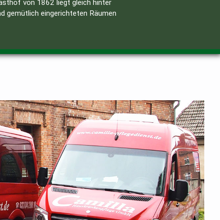
thof von 1862 liegt gleich hinter
und gemütlich eingerichteten Räumen
ß an Gestaltungsspielräumen und Individualität.
Ressourcen sind nicht zu unterschätzen.
 und dem Stadtzentrum, gelangt man jederzeit,
und Cafés gleich in der Nähe.
sorgung!