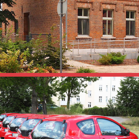
Hauskrankenpflege
Ihr familienfreundlicher und verlässlicher Pflegedienst
etig wachsender, familienfreundlicher und verläßlicher Pflegedienst
tlerweile mehr als 100 Mitarbeitern versorgen wir Sie in Ihrem Zuh
eine medizinische Versorgung erforderlich machen. Unser Leistungs
Immer für Sie unterwegs