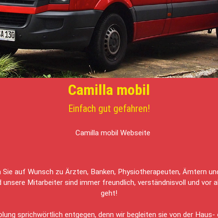
Tag unsere guten Seelen in den Wohngemeinschaften. Sie kümmern s
und hören auch einfach nur mal zu.
Camilla mobil
Einfach gut gefahren!
n Sie auf Wunsch zu Ärzten, Banken, Physiotherapeuten, Ämtern und 
 unsere Mitarbeiter sind immer freundlich, verständnisvoll und vor a
geht!
ung sprichwörtlich entgegen, denn wir begleiten sie von der Haus