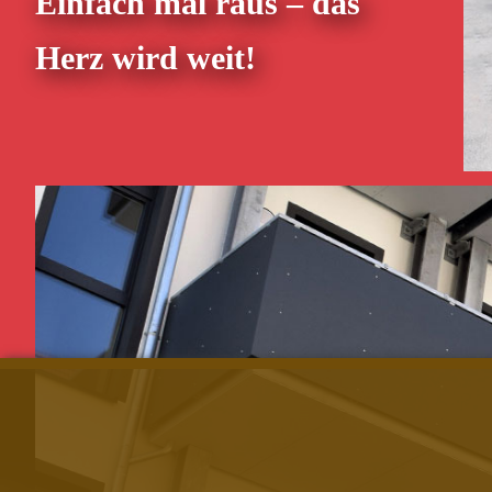
Einfach mal raus – das
Herz wird weit!
Unsere Flotte umfasst zurz
Lebensqualität und Selbständi
organisiert, die durch ihre Eigen
sorgen. Darüber hinaus werden a